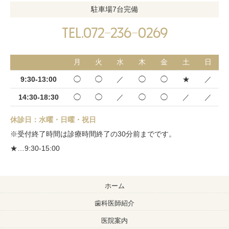
駐車場7台完備
tel.072-236-0269
月
火
水
木
金
土
日
9:30-13:00
◯
◯
／
◯
◯
★
／
14:30-18:30
◯
◯
／
◯
◯
／
／
休診日：水曜・日曜・祝日
※受付終了時間は診療時間終了の30分前までです。
★…9:30-15:00
ホーム
歯科医師紹介
医院案内