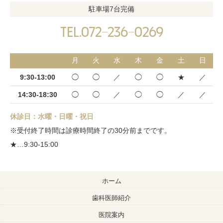
駐車場7台完備
tel.072-236-0269
月
火
水
木
金
土
日
9:30-13:00
◯
◯
／
◯
◯
★
／
14:30-18:30
◯
◯
／
◯
◯
／
／
休診日：水曜・日曜・祝日
※受付終了時間は診療時間終了の30分前までです。
★…9:30-15:00
ホーム
歯科医師紹介
医院案内